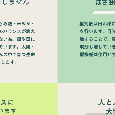
用しません
​はざ
もみ殻・米ぬか・
稲刈後は田んぼに
のバランスが壊れ
を行います。日
ない為、畑や田に
燥することで、
でいます。太陽・
成分も増してい
みの中で育つ生命
型機械は使用せ
けします。
人と
ースに
います
​